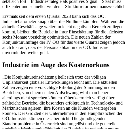
setzt sich fort – Industriestrategie als positives Signal – Staat muss
effizienter und schneller werden – Strukturreformen unausweichlich
Erstmals seit dem ersten Quartal 2023 kann sich das OÖ.
Industriebarometer knapp über die Nulllinie kämpfen. Während die
aktuelle Geschäftslage weiter im leicht negativen Bereich zu liegen
kommt, bleiben die Betriebe in ihrer Einschätzung für die nächsten
sechs Monate vorsichtig optimistisch. Die neuen Zahlen der
Konjunkturumfrage der IV OÖ für das vierte Quartal zeigen jedoch
auch klar auf, dass der Personalabbau in der OÖ. Industrie
unvermindert weiter geht.
Industrie im Auge des Kostenorkans
„Die Konjunktureinschätzung hellt sich trotz der völligen
Unplanbarkeit globaler Entwicklungen leicht auf. Die aktuellen
Zahlen zeigen eine vorsichtige Erholung der Stimmung in den
Betrieben, von einem echten Aufschwung wird man heuer
allerdings nicht sprechen können. Oberösterreich verfügt über
zahlreiche Betriebe, die besonders erfolgreich in Technologie- und
Marktnischen agieren, ihre Kosten an die Kunden weitergeben
können. Der Großteil der Unternehmen in den Hauptbranchen der
OÖ. Industrie können dies aber nicht. Die grundlegenden
Standortprobleme in Österreich sind ungelöst und die generelle
preisliche Wettbewerbsfähigkeit der Betriebe ist weiterhin enorm