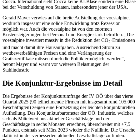
Cocca. International sieht Cocca keine KI-Blase sondern eine Blase
bei der Verschuldung von Staaten, insbesondere jener der USA.
Gerald Mayer verwies auf die breite Aufstellung der voestalpine,
wodurch insgesamt eine solide Entwicklung trotz Rezession
möglich war. Auch die voestalpine ist von den enormen
Kostensteigerungen bei Personal und Energie stark betroffen. „Die
voestalpine investiert massiv in die Reduktion der CO
-Emissionen
2
und macht damit ihre Hausaufgaben. Ausreichend Strom zu
wettbewerbsfähigen Preisen und eine Verlängerung der
Gratiszertifikate müssen durch die Politik ermöglicht werden“,
betont Mayer und warnt vor weiteren Belastungen der
Stahlindustrie.
Die Konjunktur-Ergebnisse im Detail
Die Ergebnisse der Konjunkturumfrage der IV OÖ über das vierte
Quartal 2025 (90 teilnehmende Firmen mit insgesamt rund 105.000
Beschäftigten) zeigen eine Fortsetzung der leichten konjunkturellen
Aufhellung. Das Konjunkturbarometer der OÖ. Industrie, welches
sich als Mittelwert aus aktueller Geschäftslage und der
Geschäftslage in sechs Monaten errechnet, überschreitet mit +7,5
Punkten, erstmals seit März 2023 wieder die Nulllinie. Die Ursache
dafür ist in der verbesserten aktuellen Geschäftslage zu finden.