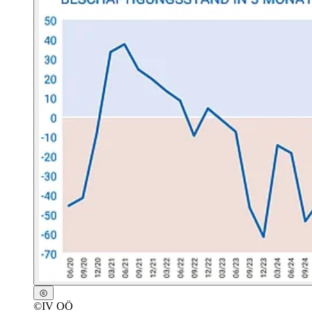
©
IV OÖ