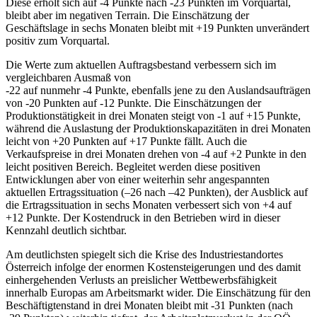
Diese erholt sich auf -4 Punkte nach -23 Punkten im Vorquartal,
bleibt aber im negativen Terrain. Die Einschätzung der
Geschäftslage in sechs Monaten bleibt mit +19 Punkten unverändert
positiv zum Vorquartal.
Die Werte zum aktuellen Auftragsbestand verbessern sich im
vergleichbaren Ausmaß von
-22 auf nunmehr -4 Punkte, ebenfalls jene zu den Auslandsaufträgen
von -20 Punkten auf -12 Punkte. Die Einschätzungen der
Produktionstätigkeit in drei Monaten steigt von -1 auf +15 Punkte,
während die Auslastung der Produktionskapazitäten in drei Monaten
leicht von +20 Punkten auf +17 Punkte fällt. Auch die
Verkaufspreise in drei Monaten drehen von -4 auf +2 Punkte in den
leicht positiven Bereich. Begleitet werden diese positiven
Entwicklungen aber von einer weiterhin sehr angespannten
aktuellen Ertragssituation (–26 nach –42 Punkten), der Ausblick auf
die Ertragssituation in sechs Monaten verbessert sich von +4 auf
+12 Punkte. Der Kostendruck in den Betrieben wird in dieser
Kennzahl deutlich sichtbar.
Am deutlichsten spiegelt sich die Krise des Industriestandortes
Österreich infolge der enormen Kostensteigerungen und des damit
einhergehenden Verlusts an preislicher Wettbewerbsfähigkeit
innerhalb Europas am Arbeitsmarkt wider. Die Einschätzung für den
Beschäftigtenstand in drei Monaten bleibt mit -31 Punkten (nach