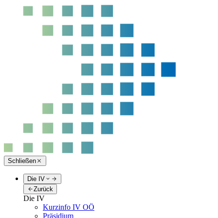
Schließen
Die IV
Zurück
Die IV
Kurzinfo IV OÖ
Präsidium