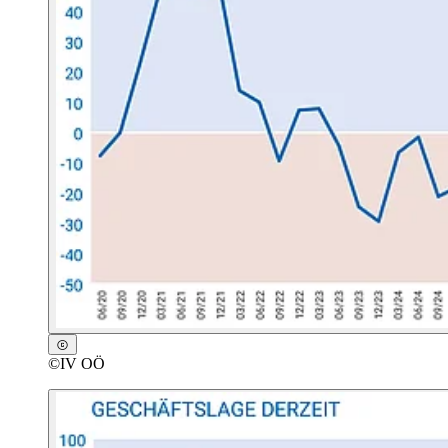
©
IV OÖ