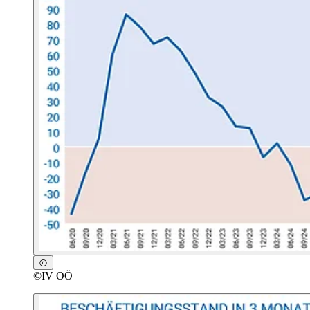
©
IV OÖ