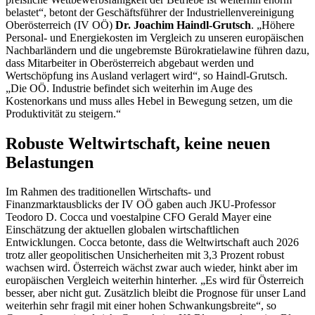
belastet“, betont der Geschäftsführer der Industriellenvereinigung
Oberösterreich (IV OÖ)
Dr. Joachim Haindl-Grutsch
. „Höhere
Personal- und Energiekosten im Vergleich zu unseren europäischen
Nachbarländern und die ungebremste Bürokratielawine führen dazu,
dass Mitarbeiter in Oberösterreich abgebaut werden und
Wertschöpfung ins Ausland verlagert wird“, so Haindl-Grutsch.
„Die OÖ. Industrie befindet sich weiterhin im Auge des
Kostenorkans und muss alles Hebel in Bewegung setzen, um die
Produktivität zu steigern.“
Robuste Weltwirtschaft, keine neuen
Belastungen
Im Rahmen des traditionellen Wirtschafts- und
Finanzmarktausblicks der IV OÖ gaben auch JKU-Professor
Teodoro D. Cocca und voestalpine CFO Gerald Mayer eine
Einschätzung der aktuellen globalen wirtschaftlichen
Entwicklungen. Cocca betonte, dass die Weltwirtschaft auch 2026
trotz aller geopolitischen Unsicherheiten mit 3,3 Prozent robust
wachsen wird. Österreich wächst zwar auch wieder, hinkt aber im
europäischen Vergleich weiterhin hinterher. „Es wird für Österreich
besser, aber nicht gut. Zusätzlich bleibt die Prognose für unser Land
weiterhin sehr fragil mit einer hohen Schwankungsbreite“, so