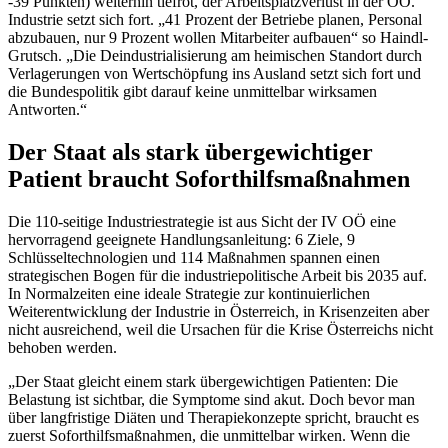
-39 Punkten) weiterhin tiefrot, der Arbeitsplatzverlust in der OÖ.
Industrie setzt sich fort. „41 Prozent der Betriebe planen, Personal
abzubauen, nur 9 Prozent wollen Mitarbeiter aufbauen“ so Haindl-
Grutsch. „Die Deindustrialisierung am heimischen Standort durch
Verlagerungen von Wertschöpfung ins Ausland setzt sich fort und
die Bundespolitik gibt darauf keine unmittelbar wirksamen
Antworten.“
Der Staat als stark übergewichtiger
Patient braucht Soforthilfsmaßnahmen
Die 110-seitige Industriestrategie ist aus Sicht der IV OÖ eine
hervorragend geeignete Handlungsanleitung: 6 Ziele, 9
Schlüsseltechnologien und 114 Maßnahmen spannen einen
strategischen Bogen für die industriepolitische Arbeit bis 2035 auf.
In Normalzeiten eine ideale Strategie zur kontinuierlichen
Weiterentwicklung der Industrie in Österreich, in Krisenzeiten aber
nicht ausreichend, weil die Ursachen für die Krise Österreichs nicht
behoben werden.
„Der Staat gleicht einem stark übergewichtigen Patienten: Die
Belastung ist sichtbar, die Symptome sind akut. Doch bevor man
über langfristige Diäten und Therapiekonzepte spricht, braucht es
zuerst Soforthilfsmaßnahmen, die unmittelbar wirken. Wenn die