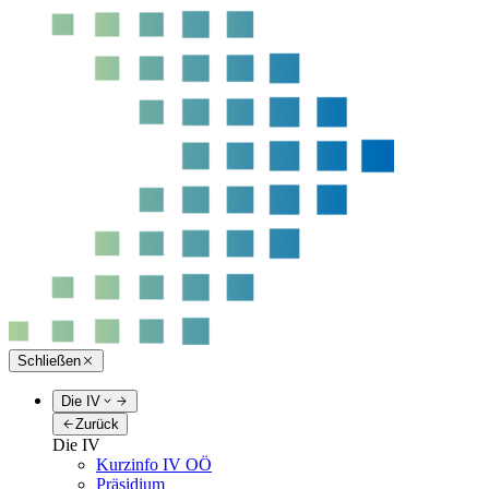
Schließen
Die IV
Zurück
Die IV
Kurzinfo IV OÖ
Präsidium