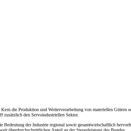
en Kern die Produktion und Weiterverarbeitung von materiellen Gütern o
f zusätzlich den Servoindustriellen Sektor.
e Bedeutung der Industrie regional sowie gesamtwirtschaftlich hervorhe
 weit überdurchschnittlichen Anteil an der Steuerleistung des Bundes.