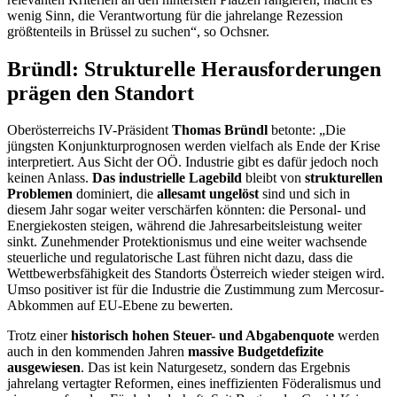
wenig Sinn, die Verantwortung für die jahrelange Rezession
größtenteils in Brüssel zu suchen“, so Ochsner.
Bründl: Strukturelle Herausforderungen
prägen den Standort
Oberösterreichs IV-Präsident
Thomas Bründl
betonte: „Die
jüngsten Konjunkturprognosen werden vielfach als Ende der Krise
interpretiert. Aus Sicht der OÖ. Industrie gibt es dafür jedoch noch
keinen Anlass.
Das industrielle Lagebild
bleibt von
strukturellen
Problemen
dominiert, die
allesamt ungelöst
sind und sich in
diesem Jahr sogar weiter verschärfen könnten: die Personal- und
Energiekosten steigen, während die Jahresarbeitsleistung weiter
sinkt. Zunehmender Protektionismus und eine weiter wachsende
steuerliche und regulatorische Last führen nicht dazu, dass die
Wettbewerbsfähigkeit des Standorts Österreich wieder steigen wird.
Umso positiver ist für die Industrie die Zustimmung zum Mercosur-
Abkommen auf EU-Ebene zu bewerten.
Trotz einer
historisch hohen Steuer- und Abgabenquote
werden
auch in den kommenden Jahren
massive Budgetdefizite
ausgewiesen
. Das ist kein Naturgesetz, sondern das Ergebnis
jahrelang vertagter Reformen, eines ineffizienten Föderalismus und