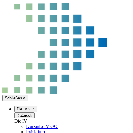
Schließen
Die IV
Zurück
Die IV
Kurzinfo IV OÖ
Präsidium