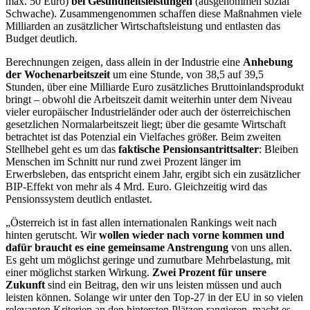
max. 50 Euro)
bei Gesundheitsleistungen
(ausgenommen sozial
Schwache). Zusammengenommen schaffen diese Maßnahmen viele
Milliarden an zusätzlicher Wirtschaftsleistung und entlasten das
Budget deutlich.
Berechnungen zeigen, dass allein in der Industrie eine
Anhebung
der Wochenarbeitszeit
um eine Stunde, von 38,5 auf 39,5
Stunden, über eine Milliarde Euro zusätzliches Bruttoinlandsprodukt
bringt – obwohl die Arbeitszeit damit weiterhin unter dem Niveau
vieler europäischer Industrieländer oder auch der österreichischen
gesetzlichen Normalarbeitszeit liegt; über die gesamte Wirtschaft
betrachtet ist das Potenzial ein Vielfaches größer. Beim zweiten
Stellhebel geht es um das
faktische Pensionsantrittsalter
: Bleiben
Menschen im Schnitt nur rund zwei Prozent länger im
Erwerbsleben, das entspricht einem Jahr, ergibt sich ein zusätzlicher
BIP-Effekt von mehr als 4 Mrd. Euro. Gleichzeitig wird das
Pensionssystem deutlich entlastet.
„Österreich ist in fast allen internationalen Rankings weit nach
hinten gerutscht. Wir
wollen wieder nach vorne kommen und
dafür braucht es eine gemeinsame Anstrengung
von uns allen.
Es geht um möglichst geringe und zumutbare Mehrbelastung, mit
einer möglichst starken Wirkung.
Zwei Prozent für unsere
Zukunft
sind ein Beitrag, den wir uns leisten müssen und auch
leisten können. Solange wir unter den Top-27 in der EU in so vielen
relevanten Kriterien an den hintersten Plätzen rangieren, macht es