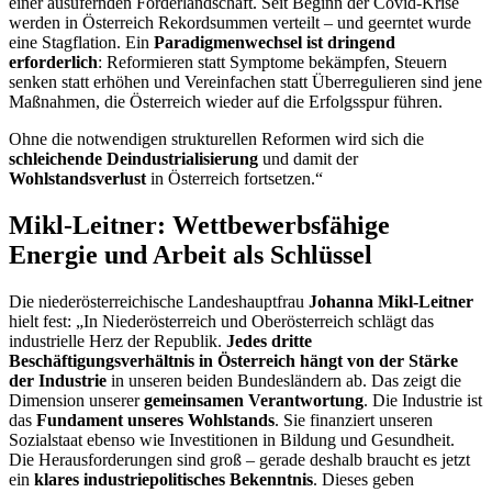
einer ausufernden Förderlandschaft. Seit Beginn der Covid-Krise
werden in Österreich Rekordsummen verteilt – und geerntet wurde
eine Stagflation. Ein
Paradigmenwechsel ist dringend
erforderlich
: Reformieren statt Symptome bekämpfen, Steuern
senken statt erhöhen und Vereinfachen statt Überregulieren sind jene
Maßnahmen, die Österreich wieder auf die Erfolgsspur führen.
Ohne die notwendigen strukturellen Reformen wird sich die
schleichende Deindustrialisierung
und damit der
Wohlstandsverlust
in Österreich fortsetzen.“
Mikl-Leitner: Wettbewerbsfähige
Energie und Arbeit als Schlüssel
Die niederösterreichische Landeshauptfrau
Johanna Mikl-Leitner
hielt fest: „In Niederösterreich und Oberösterreich schlägt das
industrielle Herz der Republik.
Jedes dritte
Beschäftigungsverhältnis in Österreich hängt von der Stärke
der Industrie
in unseren beiden Bundesländern ab. Das zeigt die
Dimension unserer
gemeinsamen Verantwortung
. Die Industrie ist
das
Fundament unseres Wohlstands
. Sie finanziert unseren
Sozialstaat ebenso wie Investitionen in Bildung und Gesundheit.
Die Herausforderungen sind groß – gerade deshalb braucht es jetzt
ein
klares industriepolitisches Bekenntnis
. Dieses geben