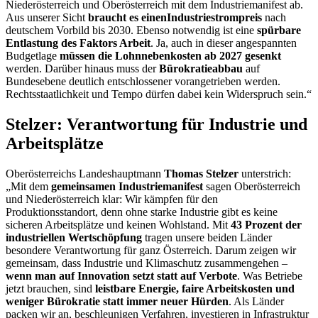
Niederösterreich und Oberösterreich mit dem Industriemanifest ab.
Aus unserer Sicht
braucht es einen
Industriestrompreis
nach
deutschem Vorbild bis 2030. Ebenso notwendig ist eine
spürbare
Entlastung des Faktors Arbeit
. Ja, auch in dieser angespannten
Budgetlage
müssen die Lohnnebenkosten ab 2027 gesenkt
werden. Darüber hinaus muss der
Bürokratieabbau
auf
Bundesebene deutlich entschlossener vorangetrieben werden.
Rechtsstaatlichkeit und Tempo dürfen dabei kein Widerspruch sein.“
Stelzer: Verantwortung für Industrie und
Arbeitsplätze
Oberösterreichs Landeshauptmann
Thomas Stelzer
unterstrich:
„Mit dem
gemeinsamen Industriemanifest
sagen Oberösterreich
und Niederösterreich klar: Wir kämpfen für den
Produktionsstandort, denn ohne starke Industrie gibt es keine
sicheren Arbeitsplätze und keinen Wohlstand. Mit
43 Prozent der
industriellen Wertschöpfung
tragen unsere beiden Länder
besondere Verantwortung für ganz Österreich. Darum zeigen wir
gemeinsam, dass Industrie und Klimaschutz zusammengehen –
wenn man auf Innovation setzt statt auf Verbote
. Was Betriebe
jetzt brauchen, sind
leistbare Energie, faire Arbeitskosten und
weniger Bürokratie statt immer neuer Hürden
. Als Länder
packen wir an, beschleunigen Verfahren, investieren in Infrastruktur