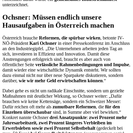
unterzeichnet.
Ochsner: Müssen endlich unsere
Hausaufgaben in Österreich machen
Österreich brauche
Reformen, die spürbar wirken
, betonte IV-
NÖ-Präsident
Kari Ochsner
in einer Pressekonferenz im Anschluss
an den Industriegipfel. „Die Unternehmen arbeiten jeden Tag an
sich, investieren in Effizienz und Innovation. Damit diese
Anstrengungen erfolgreich sind, braucht es aber auch von
öffentlicher Seite
verlässliche Rahmenbedingungen und Impulse
,
damit wieder eine wirtschaftliche Dynamik entsteht. Wir sollten
dazu einmal nicht nur über neue Sparpakete diskutieren, sondern
darüber,
wie wir mehr Geld erwirtschaften können
.“
Dabei gehe es nicht um radikale Einschnitte, sondern um gezielte
Maßnahmen mit deutlicher Wirkung, so Ochsner weiter: „Dafür
brauchen wir keine Kettensäge, sondern ein Schweizer Messer:
Dafür reichen oft mehr als
zumutbare Reformen
, die
für den
Einzelnen überschaubar
sind, in Summe aber viel bewirken.“
Konkret nannte Ochsner
drei Ansatzpunkte
:
zwei Prozent mehr
Jahresarbeitszeit, zwei Prozent längeres Verbleiben im
Erwerbsleben sowie zwei Prozent Selbstbehalt
(gedeckelt bei