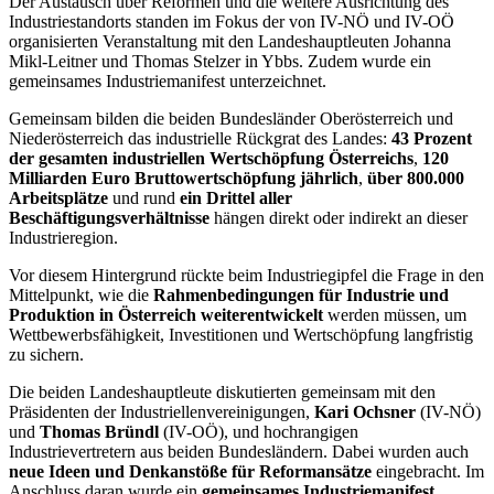
Der Austausch über Reformen und die weitere Ausrichtung des
Industriestandorts standen im Fokus der von IV-NÖ und IV-OÖ
organisierten Veranstaltung mit den Landeshauptleuten Johanna
Mikl-Leitner und Thomas Stelzer in Ybbs. Zudem wurde ein
gemeinsames Industriemanifest unterzeichnet.
Gemeinsam bilden die beiden Bundesländer Oberösterreich und
Niederösterreich das industrielle Rückgrat des Landes:
43 Prozent
der gesamten industriellen Wertschöpfung Österreichs
,
120
Milliarden Euro Bruttowertschöpfung jährlich
,
über 800.000
Arbeitsplätze
und rund
ein Drittel aller
Beschäftigungsverhältnisse
hängen direkt oder indirekt an dieser
Industrieregion.
Vor diesem Hintergrund rückte beim Industriegipfel die Frage in den
Mittelpunkt, wie die
Rahmenbedingungen für Industrie und
Produktion in Österreich weiterentwickelt
werden müssen, um
Wettbewerbsfähigkeit, Investitionen und Wertschöpfung langfristig
zu sichern.
Die beiden Landeshauptleute diskutierten gemeinsam mit den
Präsidenten der Industriellenvereinigungen,
Kari Ochsner
(IV-NÖ)
und
Thomas Bründl
(IV-OÖ), und hochrangigen
Industrievertretern aus beiden Bundesländern. Dabei wurden auch
neue Ideen und Denkanstöße für Reformansätze
eingebracht. Im
Anschluss daran wurde ein
gemeinsames Industriemanifest