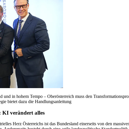
end und in hohem Tempo – Oberösterreich muss den Transformationsproze
egie bietet dazu die Handlungsanleitung
 KI verändert alles
rielles Herz Österreichs ist das Bundesland einerseits von den massive
. Andererseits besteht durch eine agile landespolitische Standortpoliti