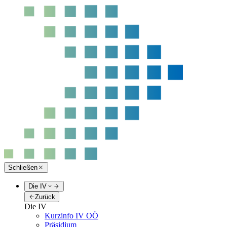
Schließen
Die IV
Zurück
Die IV
Kurzinfo IV OÖ
Präsidium