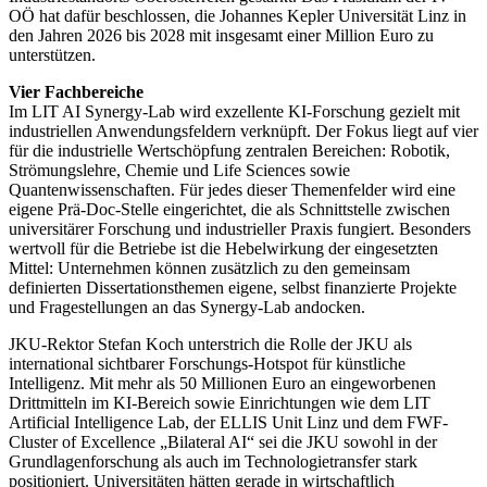
OÖ hat dafür beschlossen, die Johannes Kepler Universität Linz in
den Jahren 2026 bis 2028 mit insgesamt einer Million Euro zu
unterstützen.
Vier Fachbereiche
Im LIT AI Synergy-Lab wird exzellente KI-Forschung gezielt mit
industriellen Anwendungsfeldern verknüpft. Der Fokus liegt auf vier
für die industrielle Wertschöpfung zentralen Bereichen: Robotik,
Strömungslehre, Chemie und Life Sciences sowie
Quantenwissenschaften. Für jedes dieser Themenfelder wird eine
eigene Prä-Doc-Stelle eingerichtet, die als Schnittstelle zwischen
universitärer Forschung und industrieller Praxis fungiert. Besonders
wertvoll für die Betriebe ist die Hebelwirkung der eingesetzten
Mittel: Unternehmen können zusätzlich zu den gemeinsam
definierten Dissertationsthemen eigene, selbst finanzierte Projekte
und Fragestellungen an das Synergy-Lab andocken.
JKU-Rektor Stefan Koch unterstrich die Rolle der JKU als
international sichtbarer Forschungs-Hotspot für künstliche
Intelligenz. Mit mehr als 50 Millionen Euro an eingeworbenen
Drittmitteln im KI-Bereich sowie Einrichtungen wie dem LIT
Artificial Intelligence Lab, der ELLIS Unit Linz und dem FWF-
Cluster of Excellence „Bilateral AI“ sei die JKU sowohl in der
Grundlagenforschung als auch im Technologietransfer stark
positioniert. Universitäten hätten gerade in wirtschaftlich