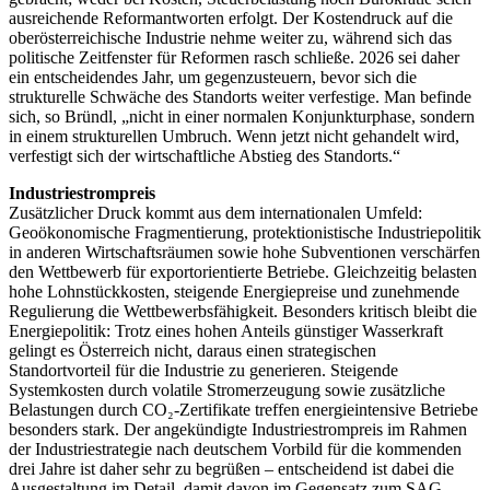
ausreichende Reformantworten erfolgt. Der Kostendruck auf die
oberösterreichische Industrie nehme weiter zu, während sich das
politische Zeitfenster für Reformen rasch schließe. 2026 sei daher
ein entscheidendes Jahr, um gegenzusteuern, bevor sich die
strukturelle Schwäche des Standorts weiter verfestige. Man befinde
sich, so Bründl, „nicht in einer normalen Konjunkturphase, sondern
in einem strukturellen Umbruch. Wenn jetzt nicht gehandelt wird,
verfestigt sich der wirtschaftliche Abstieg des Standorts.“
Industriestrompreis
Zusätzlicher Druck kommt aus dem internationalen Umfeld:
Geoökonomische Fragmentierung, protektionistische Industriepolitik
in anderen Wirtschaftsräumen sowie hohe Subventionen verschärfen
den Wettbewerb für exportorientierte Betriebe. Gleichzeitig belasten
hohe Lohnstückkosten, steigende Energiepreise und zunehmende
Regulierung die Wettbewerbsfähigkeit. Besonders kritisch bleibt die
Energiepolitik: Trotz eines hohen Anteils günstiger Wasserkraft
gelingt es Österreich nicht, daraus einen strategischen
Standortvorteil für die Industrie zu generieren. Steigende
Systemkosten durch volatile Stromerzeugung sowie zusätzliche
Belastungen durch CO₂-Zertifikate treffen energieintensive Betriebe
besonders stark. Der angekündigte Industriestrompreis im Rahmen
der Industriestrategie nach deutschem Vorbild für die kommenden
drei Jahre ist daher sehr zu begrüßen – entscheidend ist dabei die
Ausgestaltung im Detail, damit davon im Gegensatz zum SAG