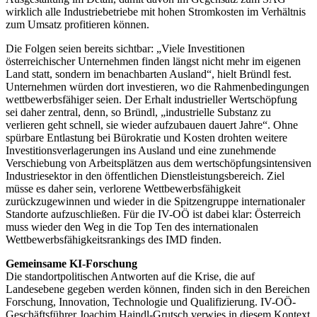
wirklich alle Industriebetriebe mit hohen Stromkosten im Verhältnis
zum Umsatz profitieren können.
Die Folgen seien bereits sichtbar: „Viele Investitionen
österreichischer Unternehmen finden längst nicht mehr im eigenen
Land statt, sondern im benachbarten Ausland“, hielt Bründl fest.
Unternehmen würden dort investieren, wo die Rahmenbedingungen
wettbewerbsfähiger seien. Der Erhalt industrieller Wertschöpfung
sei daher zentral, denn, so Bründl, „industrielle Substanz zu
verlieren geht schnell, sie wieder aufzubauen dauert Jahre“. Ohne
spürbare Entlastung bei Bürokratie und Kosten drohten weitere
Investitionsverlagerungen ins Ausland und eine zunehmende
Verschiebung von Arbeitsplätzen aus dem wertschöpfungsintensiven
Industriesektor in den öffentlichen Dienstleistungsbereich. Ziel
müsse es daher sein, verlorene Wettbewerbsfähigkeit
zurückzugewinnen und wieder in die Spitzengruppe internationaler
Standorte aufzuschließen. Für die IV-OÖ ist dabei klar: Österreich
muss wieder den Weg in die Top Ten des internationalen
Wettbewerbsfähigkeitsrankings des IMD finden.
Gemeinsame KI-Forschung
Die standortpolitischen Antworten auf die Krise, die auf
Landesebene gegeben werden können, finden sich in den Bereichen
Forschung, Innovation, Technologie und Qualifizierung. IV-OÖ-
Geschäftsführer Joachim Haindl-Grutsch verwies in diesem Kontext