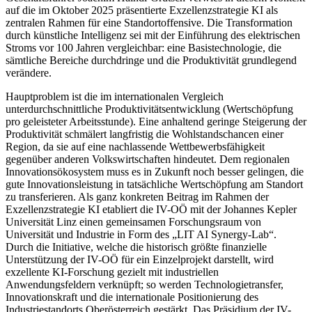
auf die im Oktober 2025 präsentierte Exzellenzstrategie KI als
zentralen Rahmen für eine Standortoffensive. Die Transformation
durch künstliche Intelligenz sei mit der Einführung des elektrischen
Stroms vor 100 Jahren vergleichbar: eine Basistechnologie, die
sämtliche Bereiche durchdringe und die Produktivität grundlegend
verändere.
Hauptproblem ist die im internationalen Vergleich
unterdurchschnittliche Produktivitätsentwicklung (Wertschöpfung
pro geleisteter Arbeitsstunde). Eine anhaltend geringe Steigerung der
Produktivität schmälert langfristig die Wohlstandschancen einer
Region, da sie auf eine nachlassende Wettbewerbsfähigkeit
gegenüber anderen Volkswirtschaften hindeutet. Dem regionalen
Innovationsökosystem muss es in Zukunft noch besser gelingen, die
gute Innovationsleistung in tatsächliche Wertschöpfung am Standort
zu transferieren. Als ganz konkreten Beitrag im Rahmen der
Exzellenzstrategie KI etabliert die IV-OÖ mit der Johannes Kepler
Universität Linz einen gemeinsamen Forschungsraum von
Universität und Industrie in Form des „LIT AI Synergy-Lab“.
Durch die Initiative, welche die historisch größte finanzielle
Unterstützung der IV-OÖ für ein Einzelprojekt darstellt, wird
exzellente KI-Forschung gezielt mit industriellen
Anwendungsfeldern verknüpft; so werden Technologietransfer,
Innovationskraft und die internationale Positionierung des
Industriestandorts Oberösterreich gestärkt. Das Präsidium der IV-