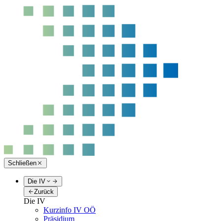
Schließen
Die IV
Zurück
Die IV
Kurzinfo IV OÖ
Präsidium